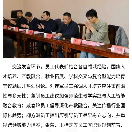
交流发言环节，员工代表们结合各自领域经验，围绕人
才培养、产教融合、就业拓展、学科交叉与复合型能力培育
等议题展开热烈讨论。刘连军员工强调人才培养应注重前瞻
性与多元性；董钊员工建议加强师范生教学实践与人工智能
融合教育；咸春玲员工倡导深化产教融合，关注传播行业国
际化趋势；柳方洲员工提出应引导员工尽早树立志向，并重
视跨领域能力培养；张蕾、王桂芝等员工就职业规划前置、