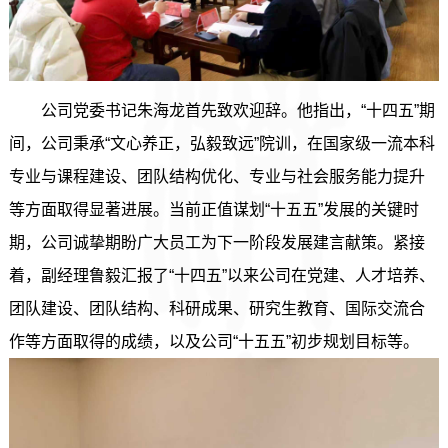
公司党委书记朱海龙首先致欢迎辞。他指出，“十四五”期
间，公司秉承“文心养正，弘毅致远”院训，在国家级一流本科
专业与课程建设、团队结构优化、专业与社会服务能力提升
等方面取得显著进展。当前正值谋划“十五五”发展的关键时
期，公司诚挚期盼广大员工为下一阶段发展建言献策。紧接
着，副经理鲁毅汇报了“十四五”以来公司在党建、人才培养、
团队建设、团队结构、科研成果、研究生教育、国际交流合
作等方面取得的成绩，以及公司“十五五”初步规划目标等。