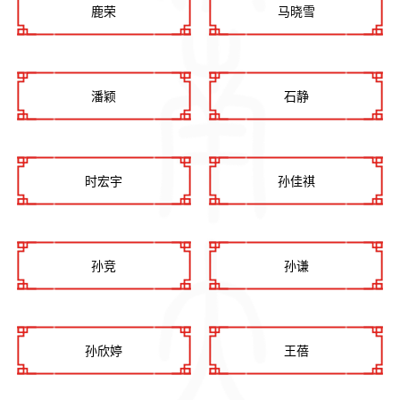
鹿荣
马晓雪
潘颖
石静
时宏宇
孙佳祺
孙竞
孙谦
孙欣婷
王蓓