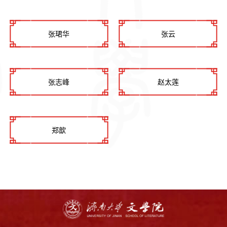
张珺华
张云
张志峰
赵太莲
郑歆