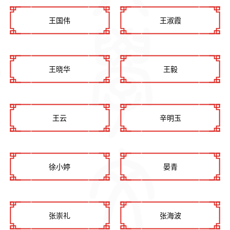
王国伟
王淑霞
王晓华
王毅
王云
辛明玉
徐小婷
晏青
张崇礼
张海波