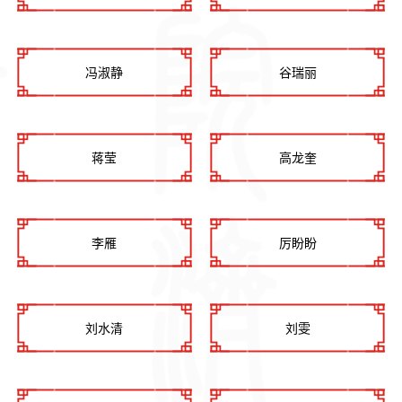
冯淑静
谷瑞丽
蒋莹
高龙奎
李雁
厉盼盼
刘水清
刘雯