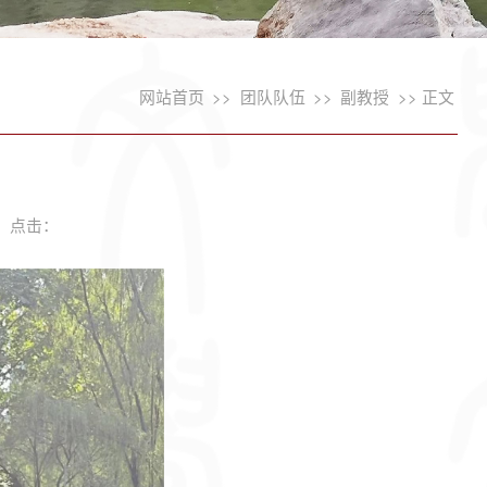
网站首页
>>
团队队伍
>>
副教授
>> 正文
5 点击：