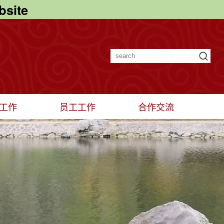
site
工作
员工工作
合作交流