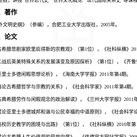
任教，讲授
“
世界近代史
”“
世界文化概论
”“
现代国际关系史
”
等课
、著作
外文明史纲》
（
参编）
，合肥工业大学
出版社
，
2005年
。
、
论文
《古希腊悲剧家欧里庇得斯的宗教观》（第1位），《社科纵横》20
《二战后英美特殊关系的发展演变及原因探析》（第1位），《齐鲁师
《亚里士多德闲暇思想论析》，《海南大学学报》2011年第4期。
《略论古希腊哲学与宗教的关系》，《社会科学家》2011年第4期
《古典希腊劳作与闲暇观念的政治解读》，《兰州大学学报》2011
《试论亚里士多德城邦和谐与公民幸福的中道原则》，《社会科学论坛
《高校历史教学的困境与出路》（第1位），《社科纵横》2010年第
《试论古希腊人生价值观的现世向度》，《伟德官方网站学报》200