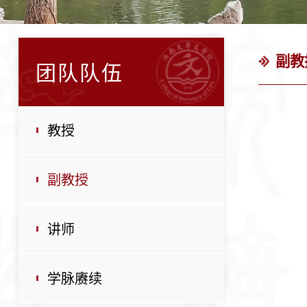
副教
团队队伍
教授
副教授
讲师
学脉赓续