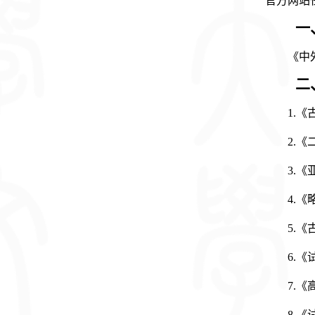
官方网站
一
《中
二
1.
2.
3.
4.
5.
6.
7.
8.