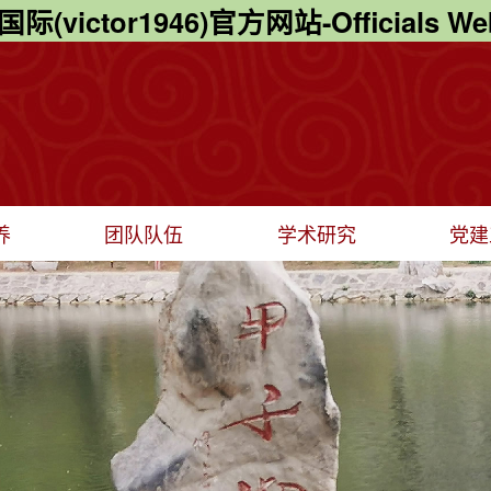
际(victor1946)官方网站-Officials Web
养
团队队伍
学术研究
党建