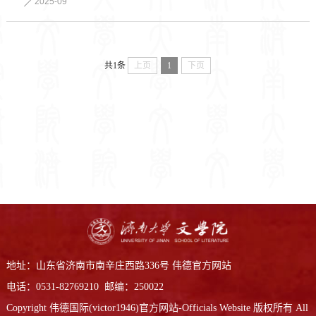
2025-09
共1条
上页
1
下页
地址：山东省济南市南辛庄西路336号 伟德官方网站
电话：0531-82769210 邮编：250022
Copyright 伟德国际(victor1946)官方网站-Officials Website 版权所有 All