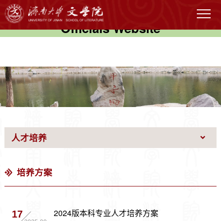
伟德国际(victor1946)官方网站-
Officials Website
人才培养
培养方案
2024版本科专业人才培养方案
17