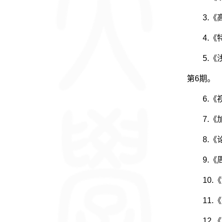
3.
4.
5.
第6期。
6.
7.
8.
9.
10
11
12