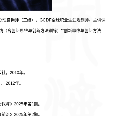
理咨询师（三级），GCDF全球职业生涯规划师。主讲课
新实践（含创新思维与创新方法训练）”“创新思维与创新方法
社，2010年。
 2012年。
保障》2025年第1期。
前沿》2025年第2期。