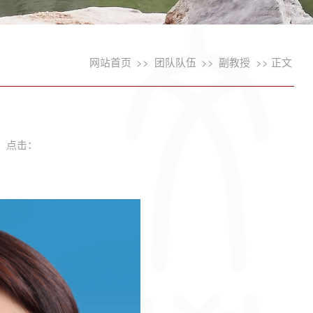
网站首页
>>
团队队伍
>>
副教授
>> 正文
5 点击：