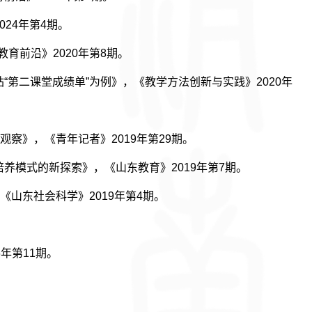
24年第4期。
育前沿》2020年第8期。
“第二课堂成绩单”为例》，《教学方法创新与实践》2020年
观察》，《青年记者》2019年第29期。
养模式的新探索》，《山东教育》2019年第7期。
《山东社会科学》2019年第4期。
6年第11期。