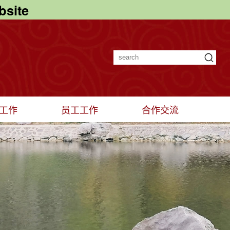
site
工作
员工工作
合作交流