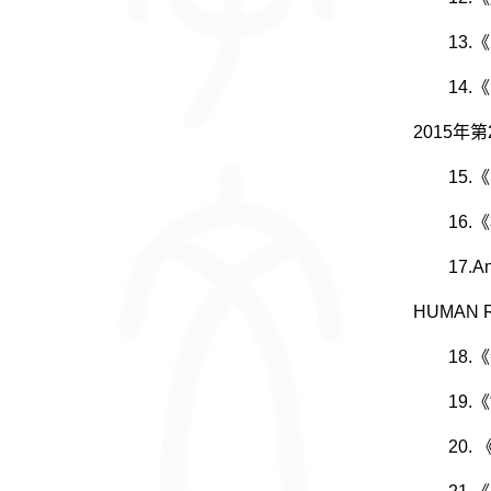
13
14
2015年
15
16
17.An
HUMAN R
18
19
20