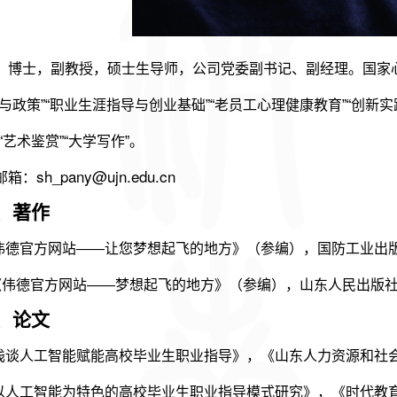
，博士，副教授，硕士生导师，公司党委副书记、副经理。国家心
势与政策”“职业生涯指导与创业基础”“老员工心理健康教育”“创
“艺术鉴赏”“大学写作”。
sh_pany@ujn.edu.cn
邮箱：
、
著作
《伟德官方网站——让您梦想起飞的地方》（参编），国防工业出版
《伟德官方网站——梦想起飞的地方》（参编），山东人民出版社，
、
论文
《浅谈人工智能赋能高校毕业生职业指导》，《山东人力资源和社会
《以人工智能为特色的高校毕业生职业指导模式研究》，《时代教育