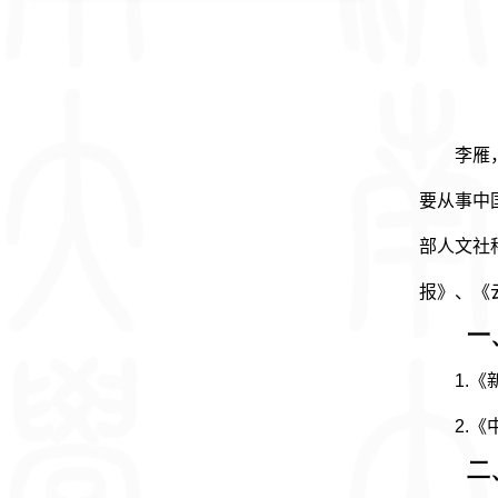
李雁
要从事中
部人文社
报》、《
一
1.
2.
二