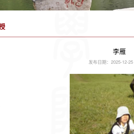
授
李雁
发布日期：2025-12-2