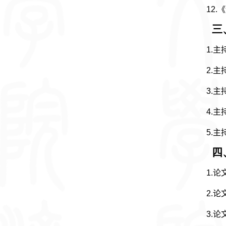
12
三
1.
2.
3.
4.
5.
四
1.
2.
3.