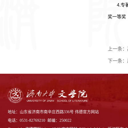
4.
奖一等奖（
上一条：
下一条：
地址：山东省济南市南辛庄西路336号 伟德官方网站
电话：0531-82769210 邮编：250022