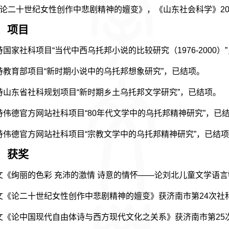
.《论二十世纪女性创作中悲剧精神的嬗变》，《山东社会科学》20
、
项目
主持国家社科项目“当代中西乌托邦小说的比较研究（1976-2000）
主持教育部项目“新时期小说中的乌托邦想象研究”，已结项。
主持山东省社科规划项目“新时期乡土乌托邦文学研究”，已结项。
主持伟德官方网站社科项目“80年代文学中的乌托邦精神研究”，已
主持伟德官方网站社科项目“宗教文学中的乌托邦精神研究”，已结
、
获奖
论文《绚丽的色彩 充沛的激情 诗意的情怀——论刘北儿童文学语言
论文《论二十世纪女性创作中悲剧精神的嬗变》获济南市第24次社科
论文《论中国现代自由体诗与西方现代文化之关系》获济南市第25