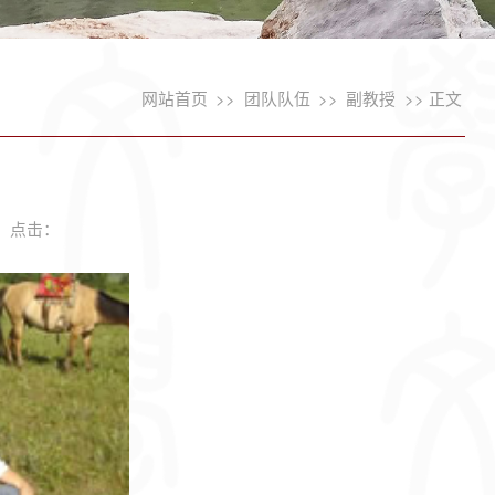
网站首页
>>
团队队伍
>>
副教授
>> 正文
5 点击：