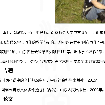
，博士，副教授，硕士生导师。南京师范大学中文系硕士，山东
国现当代文学与写作的教学与研究，承担的课程有“创意写作”“中
科项目
1
项、山东省社会科学规划项目
1
项等。出版学术著作
2
部
云南社会科学》、《学习与探索》等学术期刊发表学术论文
30
余
、
专著
《新时期小说中的乌托邦想象》，中国社会科学出版社，2015年。
《中国现代诗歌文体多维透视》(合著)，山东人民出版社，2009年
、
论文