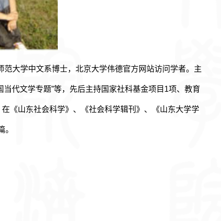
师范大学中文系博士，北京大学伟德官方网站访问学者。主
国当代文学专题”等，先后主持国家社科基金项目
1
项、教育
，在《山东社会科学》、《社会科学辑刊》、《山东大学学
篇。
。