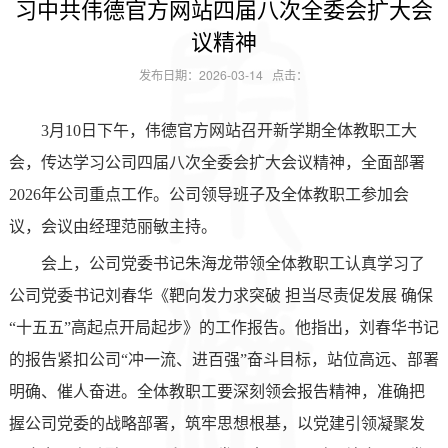
习中共伟德官方网站四届八次全委会扩大会
议精神
发布日期：2026-03-14 点击：
3月10日下午，伟德官方网站召开新学期全体教职工大
会，传达学习公司四届八次全委会扩大会议精神，全面部署
2026年公司重点工作。公司领导班子及全体教职工参加会
议，会议由经理范丽敏主持。
会上，公司党委书记朱海龙带领全体教职工认真学习了
公司党委书记刘春华《靶向发力求
突破
担当
尽责促发展 确保
“十五五”高起点开局起步》的工作报告。他指出，刘春华书记
的报告紧扣公司“冲一流、进百强”奋斗目标，站位高远、部署
明确、催人奋进。全体教职工要深刻领会报告精神，准确把
握公司党委的战略部署，筑牢思想根基，以党建引领凝聚发