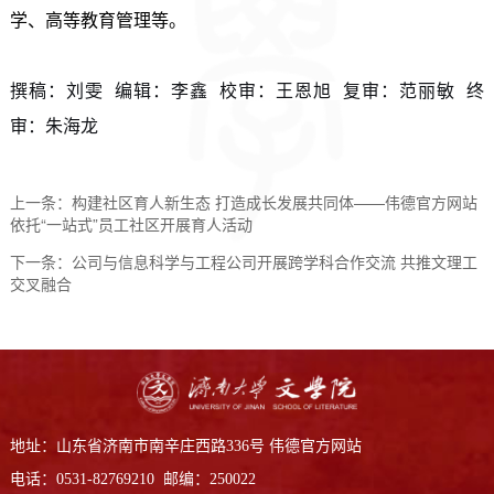
学、高等教育管理等。
撰稿：刘雯  编辑：李鑫  校审：王恩旭  复审：范丽敏  终
审：朱海龙
上一条：
构建社区育人新生态 打造成长发展共同体——伟德官方网站
依托“一站式”员工社区开展育人活动
下一条：
公司与信息科学与工程公司开展跨学科合作交流 共推文理工
交叉融合
地址：山东省济南市南辛庄西路336号 伟德官方网站
电话：0531-82769210 邮编：250022