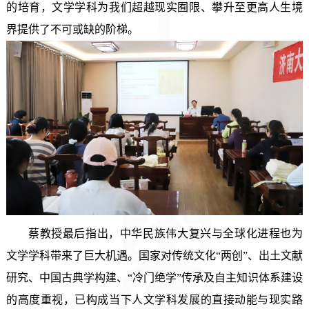
的培育，文学学科为我们超越现实囿限、攀升至更高人生境
界提供了不可或缺的阶梯。
蔡教授最后指出，中华民族伟大复兴与全球化进程也为
文学学科带来了巨大机遇。国家对传统文化“两创”、出土文献
研究、中国古典学构建、“冷门绝学”传承及自主知识体系建设
的高度重视，已构成当下人文学科发展的直接动能与现实路