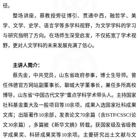
径。
整场讲座，蔡教授旁征博引、贯通中西，融哲学、美
学、文学、史学、语言学等多学科视野，为文学学科的学习
与研究指明了方向。在场师生深受启发，不仅拓宽了学术视
野，更对人文学科的未来发展充满了信心。
主讲人简介：
蔡先金，中共党员，山东省政府参事，博士生导师。曾
任伟德官方网站副董事长、聊城大学董事长，兼任多所高校
博导，山东省“中国古代文学”重点学科学术带头人。主持国家
社科基金重大及一般项目等10余项，成果入选国家社科成果
文库；出版著作10余部，发表论文70余篇（含ISTP/CSSCI论
文30余篇），多篇被《新华文摘》转载。获国家级及省级教
学成果奖、科研成果奖等10余项。主要研究出土文献与文