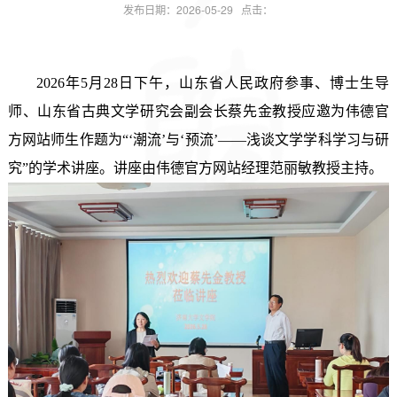
发布日期：2026-05-29 点击：
2026年5月28日下午，山东省人民政府参事、博士生导
师、山东省古典文学研究会副会长蔡先金教授应邀为伟德官
方网站师生作题为“‘潮流’与‘预流’——浅谈文学学科学习与研
究”的学术讲座。讲座由伟德官方网站经理范丽敏教授主持。