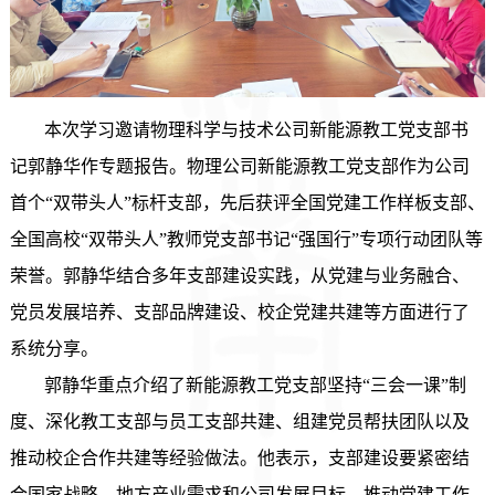
本次学习邀请物理
科学与技术
公司新能源
教工
党支部书
记郭静华作专题报告。
物理公司
新能源
教工
党支部作为公司
首个
“双带头人”标杆支部，先后获评全国党建工作样板支部、
全国
高校
“双带头人”教师党支部书记
“
强国行
”专项行动团队等
荣誉。郭静华结合多年支部建设实践，从党建与业务融合、
党员发展培养、支部品牌建设、校企党建共建等方面进行了
系统分享。
郭静华重点介绍了新能源
教工
党支部坚持
“三会一课”制
度、深化教工支部与员工支部共建、组建党员帮扶团队以及
推动校企合作共建等经验做法。
他
表示，支部建设要紧密结
合国家战略、地方产业需求和公司发展目标，推动党建工作