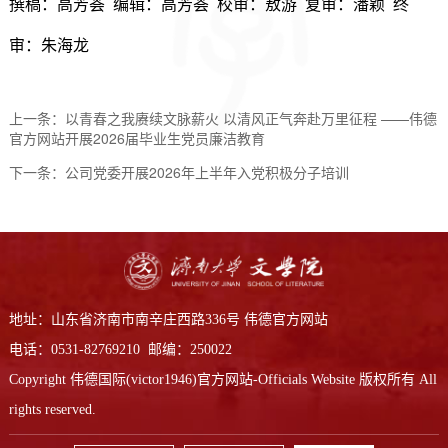
撰稿：高芳荟
编辑：高芳荟
校审：敖游
复审：潘颖
终
审：朱海龙
上一条：
以青春之我赓续文脉薪火 以清风正气奔赴万里征程 ——伟德
官方网站开展2026届毕业生党员廉洁教育
下一条：
公司党委开展2026年上半年入党积极分子培训
地址：山东省济南市南辛庄西路336号 伟德官方网站
电话：0531-82769210 邮编：250022
Copyright 伟德国际(victor1946)官方网站-Officials Website 版权所有 All
rights reserved.