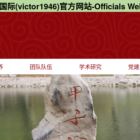
际(victor1946)官方网站-Officials Web
养
团队队伍
学术研究
党建