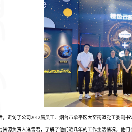
后，走访了公司2012届员工、烟台市牟平区大窑街道党工委副书
力资源负责人逄雪君，了解了他们近几年的工作生活情况，他们