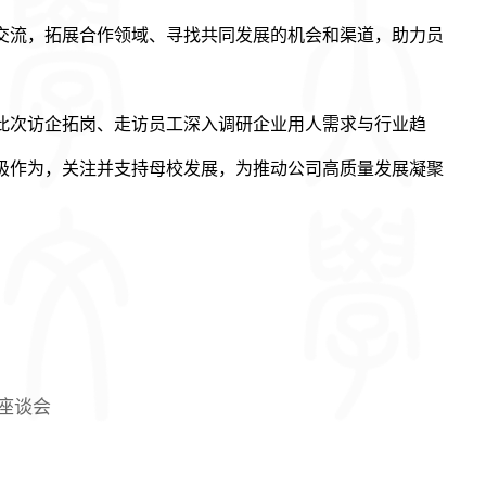
交流，拓展合作领域、寻找共同发展的机会和渠道，助力员
此次访企拓岗、走访员工深入调研企业用人需求与行业趋
极作为，关注并支持母校发展，为推动公司高质量发展凝聚
座谈会