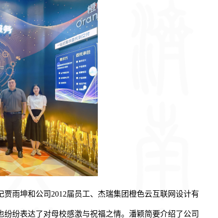
记贾雨坤和公司2012届员工、杰瑞集团橙色云互联网设计有
也纷纷表达了对母校感激与祝福之情。潘颖简要介绍了公司