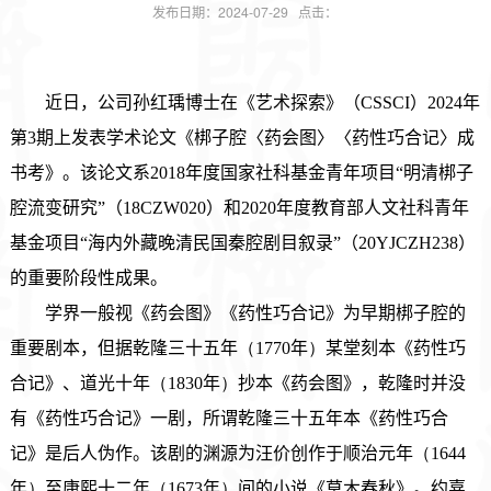
发布日期：2024-07-29 点击：
近日，公司孙红瑀博士在《艺术探索》（CSSCI）2024年
第3期上发表学术论文《梆子腔〈药会图
〉〈
药性巧合记
〉
成
书考》。该论文系2018年度国家社科基金青年项目“明清梆子
腔流变研究”（18CZW020）和
2020
年度教育部人文社科青年
基金项目“海内外藏晚清民国秦腔剧目叙录”（20YJCZH238）
的重要阶段性成果。
学界一般视《药会图》《药性巧合记》为早期梆子腔的
重要剧本，但据乾隆三十五年
（
1770年
）
某堂刻本《药性巧
合记》、道光十年
（
1830年
）
抄本《药会图》，乾隆时并没
有《药性巧合记》一剧，所谓乾隆三十五年本《药性巧合
记》是后人伪作。该剧的渊源为汪价创作于顺治元年
（
1644
年
）
至康熙十二年
（
1673年
）
间的小说《草木春秋》。约嘉