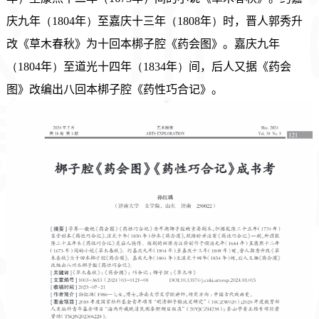
庆九年
（
1804年
）
至嘉庆十三年
（
1808年
）
时，晋人郭秀升
改《草木春秋》为十回本梆子腔《药会图》。嘉庆九年
（
1804年
）
至道光十四年
（
1834年
）
间，后人又据《药会
图》改编出八回本梆子腔《药性巧合记》。