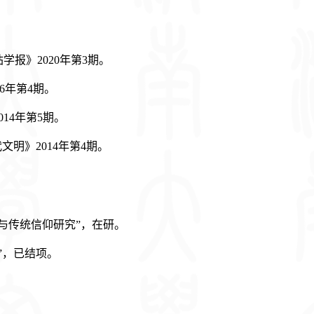
报》2020年第3期。
6年第4期。
14年第5期。
明》2014年第4期。
与传统信仰研究”，在研。
”，已结项。