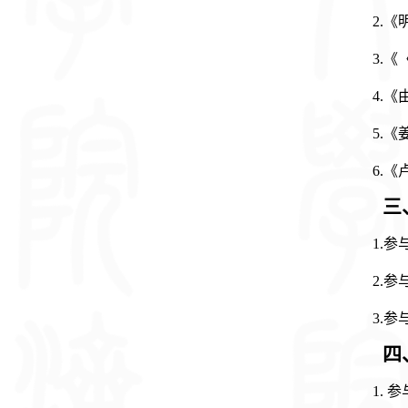
2.
3.
4.
5.
6.
三
1.
2.
3.
四
1.