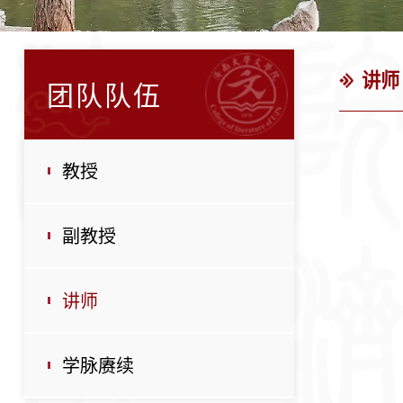
讲师
团队队伍
教授
副教授
讲师
学脉赓续