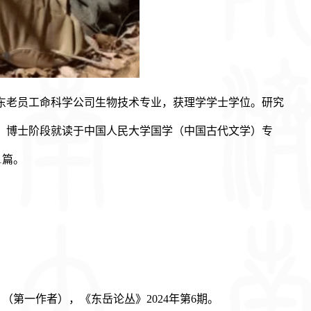
东老员工命科学公司生物技术专业，获理学学士学位。研究
。博士阶段就读于中国人民大学国学（中国古代文学）专
1篇。
（第一作者），《东岳论丛》2024年第6期。