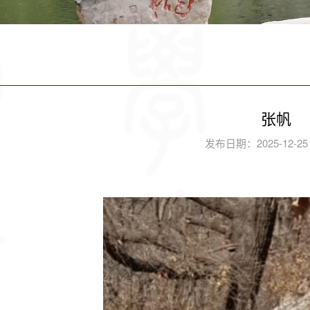
张帆
发布日期：2025-12-2