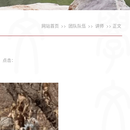
网站首页
>>
团队队伍
>>
讲师
>> 正文
5 点击：