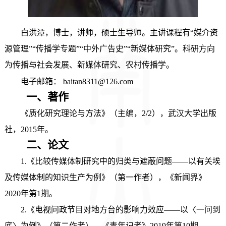
白洪潭，博士，讲师
，
硕士生导师
。主讲课程
有
“
媒介资
源管理
”“
传播学专题
”“
中外广告史
”“
新媒体研究
”
。科研方向
为
传播与社会发展、新媒体研究、农村传播学。
电子邮箱
：
baitan
8311@126.com
一、著作
《
质化研究理论与方法
》（
主编，
2/2
），武汉大学出版
社，
2015
年。
二、论文
1.《比较传媒体制研究中的归类与遮蔽问题——以有关埃
及传媒体制的知识生产为例》（第一作者），《新闻界》
2020年第1期。
2.《电视问政节目对地方台的影响力效应——以〈一问到
底〉为例》（第二作者），《青年记者》2019年第10期。