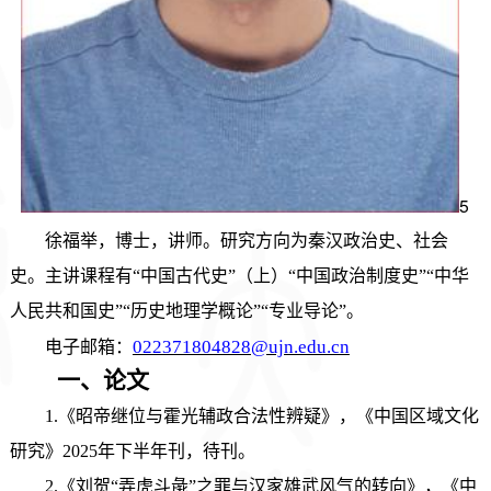
5
徐福举，博士，讲师
。
研究方向为秦汉政治史、社会
史。主讲课程
有
“
中国古代史
”
（上）
“
中国政治制度史
”“
中华
人民共和国史
”“
历史地理学概论
”“
专业导论
”。
022371804828@ujn.edu.cn
电子
邮箱：
一、论文
1.《昭帝继位与霍光辅政合法性辨疑》，《中国区域文化
研究》2025年下半年刊，待刊。
2.《刘贺“弄虎斗彘”之罪与汉家雄武风气的转向》，《中