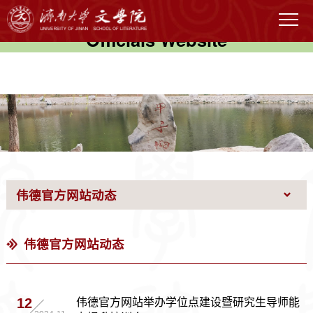
伟德国际(victor1946)官方网站-
Officials Website
伟德官方网站动态
伟德官方网站动态
伟德官方网站举办学位点建设暨研究生导师能
12