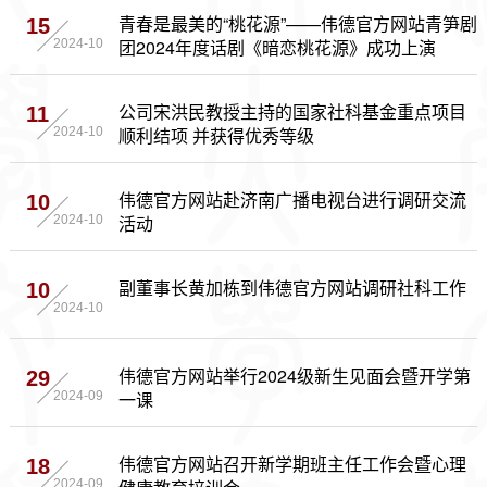
青春是最美的“桃花源”——伟德官方网站青笋剧
15
团2024年度话剧《暗恋桃花源》成功上演
2024-10
公司宋洪民教授主持的国家社科基金重点项目
11
顺利结项 并获得优秀等级
2024-10
伟德官方网站赴济南广播电视台进行调研交流
10
活动
2024-10
副董事长黄加栋到伟德官方网站调研社科工作
10
2024-10
伟德官方网站举行2024级新生见面会暨开学第
29
一课
2024-09
伟德官方网站召开新学期班主任工作会暨心理
18
2024-09