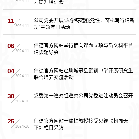
力提升培训会
2024-11
公司党委开展“以学铸魂强党性，奋楫笃行建新
11
功”主题党日活动
2024-11
伟德官方网站举行横向课题立项与新文科平台
06
建设辅导会
2024-11
伟德官方网站赴聊城冠县武训中学开展研究生
04
联合培养交流活动
2024-11
党委第一巡察组巡察公司党委进驻动员会召开
30
2024-10
伟德官方网站于瑞桓教授接受央视《朝闻天
25
下》栏目采访
2024-10