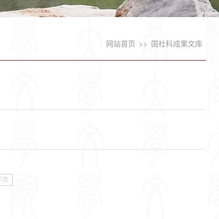
网站首页
>>
国社科成果文库
下页