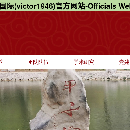
际(victor1946)官方网站-Officials Web
养
团队队伍
学术研究
党建