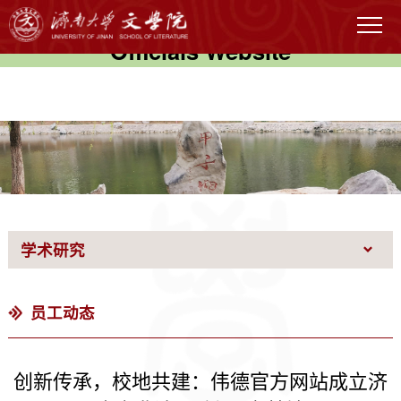
伟德国际(victor1946)官方网站-
Officials Website
学术研究
员工动态
创新传承，校地共建：伟德官方网站成立济