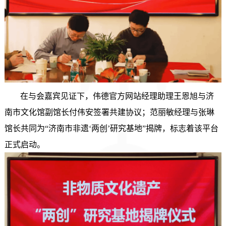
在与会嘉宾见证下，伟德官方网站经理助理王恩旭与济
南市文化馆副馆长付伟安签署共建协议；范丽敏经理与张琳
馆长共同为“济南市非遗‘两创’研究基地”揭牌，标志着该平台
正式启动。