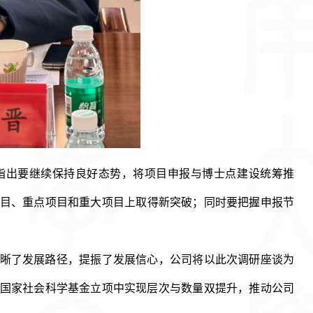
指出要继续保持良好态势，将项目申报与博士点建设统筹推
目、重点项目和重大项目上取得新突破；同时要把握申报节
晰了发展路径，提振了发展信心，公司将以此次调研座谈为
度国家社会科学基金立项中实现层次与数量双提升，推动公司