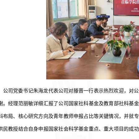
，公司党委书记朱海龙代表公司对滕晋一行表示热烈欢迎，对公
谢。经理范丽敏详细汇报了公司国家社科基金及教育部社科基金
科布局、核心研究方向及青年教师申报占比等关键情况，并就专
洪民教授结合自身申报国家社会科学基金重点、重大项目的成功