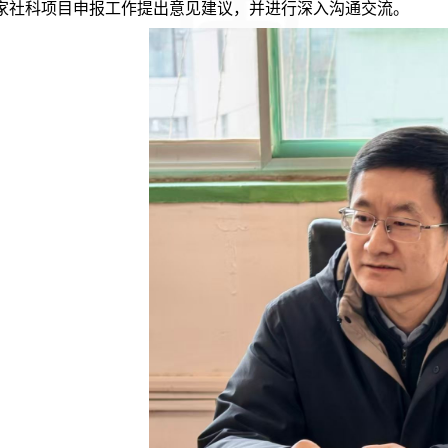
家社科项目申报工作提出意见建议，并进行深入沟通交流。