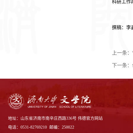
科研工作
撰稿：李
上一条：
下一条：
地址：山东省济南市南辛庄西路336号 伟德官方网站
电话：0531-82769210 邮编：250022