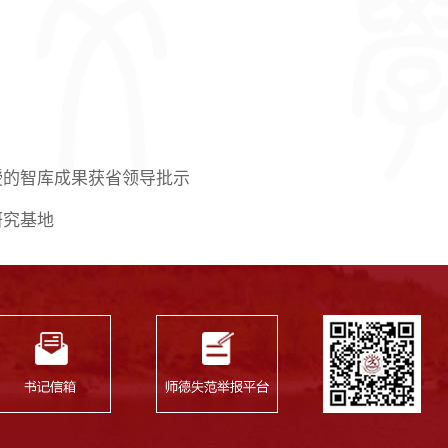
授的智库成果获省领导批示
研究基地