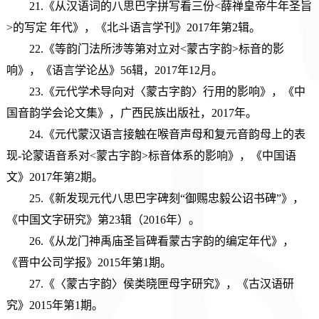
21.《从汉语词的八思巴字拼写看三份<薛禅皇帝牛年圣旨
>的写定 年代》，《北斗语言学刊》2017年第2辑。
22.《等韵门法所涉等第对立对<蒙古字韵>标音的影
响》，《语言学论丛》56辑，2017年12月。
23.《元代学术导向对〈蒙古字韵〉行用的影响》，《中
国音韵学会论文集》，广西民族出版社，2017年。
24.《元代蒙汉语言接触在喉音声母和复元音韵母上的表
现-论蒙语音系对<蒙古字韵>标音体系的影响》，《中国语
文》2017年第2期。
25.《新发现元代八思巴字碑刻“御赐忠毅公诏书碑”》，
《中国文字研究》第23辑（2016年）。
26.《从龙门神禹庙圣旨碑看蒙古字韵的编定年代》，
《晋中公司学报》2015年第1期。
27.《〈蒙古字韵〉侯类晓匣母字研究》，《古汉语研
究》2015年第1期。