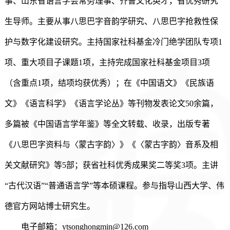
事、山东省语言学会常务理事、齐鲁文化英才，省优秀研究
生导师。主要从事八思巴字音韵学研究、八思巴字抢救性保
护与数字化建设研究。主持国家社科基金冷门绝学团队专项
1
项、重大项目子课题1项
，
主持
完成
国家社科基金项目
3
项
（含重点
1项
，
结项均获优秀
）；在《中国语文》《
民族
语
文》《语言科学》《语言学论丛》等刊物发表论文
50余篇，
多篇被《中国语言学年鉴》等全文转载、收录，出版专著
《八思巴字资料与〈蒙古字韵〉》《〈
蒙古字韵
〉
音系及相
关文献研究
》等
5部；获省社科优秀成果奖二等奖3项。主讲
“古代汉语”“普通语言学”等本硕课程。参与指导山西大学、伟
德官方网站博士研究生。
电子邮箱：
ytsonghongmin@126.com