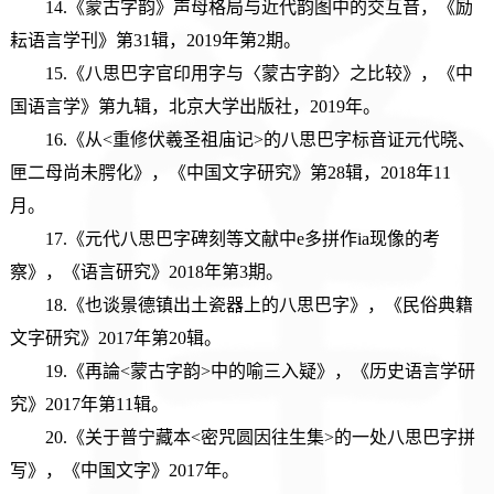
14.《蒙古字韵》声母格局与近代韵图中的交互音，《励
耘语言学刊》第31辑，2019年第2期。
15.《八思巴字官印用字与〈蒙古字韵〉之比较》，《中
国语言学》第九辑，北京大学出版社，2019年。
16.《从<重修伏羲圣祖庙记>的八思巴字标音证元代晓、
匣二母尚未腭化》，《中国文字研究》第28辑，2018年11
月。
17.《元代八思巴字碑刻等文献中e多拼作ia现像的考
察》，《语言研究》2018年第3期。
18.《也谈景德镇出土瓷器上的八思巴字》，《民俗典籍
文字研究》2017年第20辑。
19.《再論<蒙古字韵>中的喻三入疑》，《历史语言学研
究》2017年第11辑。
20.《关于普宁藏本<密咒圆因往生集>的一处八思巴字拼
写》，《中国文字》2017年。