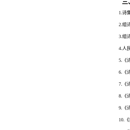
三
1
.
诗
2.
组
3.
组
4.
人
5.
《
6.
《
7.
《
8.
《
9.
《
10.
《