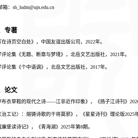
邮箱：
sh_ludm@ujn.edu.cn
、
专著
写在诗页空白处
》，
中国友谊出版公司
，
2022年。
学评论集《无题
、
断章与梦境》，北岳文艺出版社，
2021年。
学评论集《个中语调》，北岳文艺出版社，
2017年。
、
论文
《穿布衣草鞋的现代之诗——江非近作印象》，《扬子江诗刊》202
《〈治工记〉：熔铸诗歌的干将莫邪》，《星星诗刊》理论版2025
《威廉堡读诗记》，《青海湖》2025年第8期。