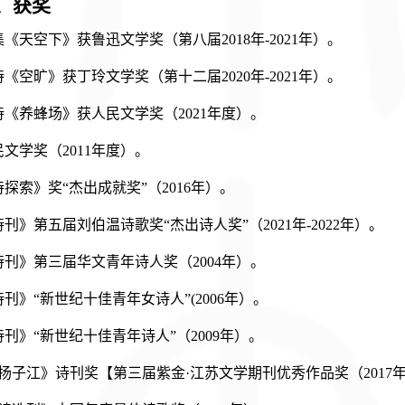
、
获奖
集《天空下》获
鲁迅文学奖（第八届
2018年-2021年）
。
诗《空旷》获
丁玲文学奖（第十二届
2020
年
-2021
年）
。
诗《养蜂场》获
人民文学奖（
2021
年度）
。
民文学奖（
2011
年度）
。
诗探索》奖
“杰出成就奖”（
2016
年）
。
诗刊》第五届刘伯温诗歌奖
“杰出诗人奖”（
2021
年
-2022
年）
。
诗刊》第三届华文青年诗人奖（
2004
年）
。
诗刊》
“新世纪十佳青年女诗人”
(2006
年）
。
诗刊》
“新世纪十佳青年诗人”（
2009
年）
。
扬子江》诗刊奖【第三届紫金
·江苏文学期刊优秀作品奖（
2017