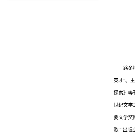
路冬
英才”。
探索
》
等
世纪文学
要文学奖
歌”“出