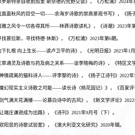
《弗罗斯特亲自收割加里·斯奈德的荒野交谈》，《万松浦》2024
《我直面秋风的目空一切——余海岁诗歌的崇高景观书写》，《扬子
《温雅之风令一切各得其所——林莽诗歌读札》，《诗潮》2023年
《寻找普拉斯，寻找特德·休斯》，《万松浦》2023年第6期。
《向下扎根 向上生长——读卢卫平的诗》，《光明日报》2023年1
《花草通灵及诗歌与药及病之关系——谈李晓梅的诗》，《特区文学
.《神情疏离的猫科诗人——评李黎的诗》，《扬子江诗刊》2022
.《魔幻现实主义诗歌之可能——读长诗〈桃花园记〉》，《百家评论
.《剑气满天花满楼——论慕白诗中的古风》，《新文学评论》202
.《让端庄谦逊成为出路》，《诗刊》2021年9月号（下）。
.《欧阳昱的诗歌试验室》，《澳大利亚文化研究》2020年辑。