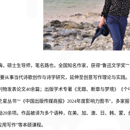
梅，
硕士生导师
，笔名路也，全国知名作家，获得
“鲁迅文学奖”
主要从事当代诗歌创作与诗学研究，延伸至创意写作理论与实践
刊物发表论文
40余篇；出版学术专著《无题、断章与梦境》《个
之星丛书”“《中国出版传媒商报》2024年度影响力图书”，多家
报
励
20余项。作品被译为
多个语种
，在美、加、澳、日、韩、蒙、
版应用写作”等本硕课程。