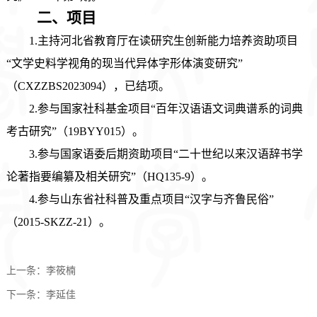
二、
项目
1.
主持
河北省教育厅在读研究生创新能力培养资助项目
“文学史料学视角的现当代异体字形体演变研究”
（CXZZBS2023094），
已
结项
。
2.参与
国家社科基金项目
“百年汉语语文词典谱系的词典
考古研究”（19BYY015）
。
3
.
参与
国家语委后期资助项目
“二十世纪以来汉语辞书学
论著指要编纂及相关研究”（HQ135-9
）。
4.
参与
山东省社科普及重点项目
“汉字与齐鲁民俗”
（2015-SKZZ-21）
。
上一条：
李筱楠
下一条：
李延佳