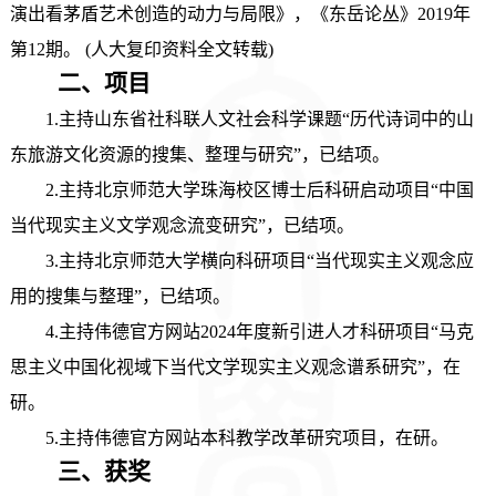
演出看茅盾艺术创造的动力与局限》，《东岳论丛》2019年
第12期。 (人大复印资料全文转载)
二、
项目
1.主持山东省社科联人文社会科学课题“历代诗词中的山
东旅游文化资源的搜集、整理与研究”，已结项。
2.主持北京师范大学珠海校区博士后科研启动项目“中国
当代现实主义文学观念流变研究”，已结项。
3.主持北京师范大学横向科研项目“当代现实主义观念应
用的搜集与整理”，已结项。
4.主持伟德官方网站2024年度新引进人才科研项目“马克
思主义中国化视域下当代文学现实主义观念谱系研究”，在
研。
5.主持伟德官方网站本科教学改革研究项目，在研。
三、
获奖