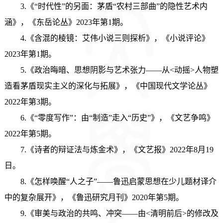
3.《“时代性”的另面：茅盾“农村三部曲”的隐性艺术内
涵》，《东岳论丛》2023年第1期。
4.《含混的棱镜：艾伟小说三则探析》，《小说评论》
2023年第1期。
5.《政治晦暗、思想阴影与艺术张力——从<动摇>人物塑
造看茅盾现实主义的深化与拓展》，《中国现代文学论丛》
2022年第3期。
6.《“零度写作”：由“制造”走入“历史”》，《文艺争鸣》
2022年第5期。
7.《诗者的辩证法与炼金术》，《文艺报》2022年8月19
日。
8.《怎样唤醒“人之子”——鲁迅启蒙思想在少儿题材译介
中的复杂展开》，《鲁迅研究月刊》2020年第5期。
9.《审美与政治的共鸣、冲突——由<清明前后>的修改及