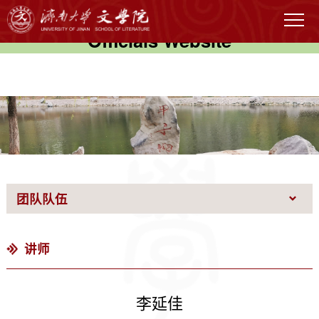
伟德国际(victor1946)官方网站-
Officials Website
团队队伍
讲师
李延佳