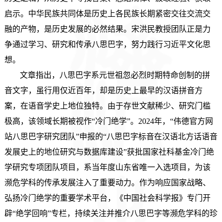
启示。中华民族共同体是历史上各民族长期紧密交往交流交
融的产物，是历史发展的必然结果。宋洪民教授团队正是力
争通过学习、研究和传承八思巴字，努力践行习近平文化思
想。
文章指出，八思巴字系元世祖忽必烈时期特命创制的拼
音文字，虽行用仅近百年，却是历史上最早的汉语拼音方
案，在语音学史上地位独特。由于存世文献稀少、研究门槛
极高，该领域长期被视作“冷门绝学”。2024年，“伟德官方网
站八思巴字研究团队”申报的“八思巴字标音在汉语北方话语音
发展史上的地位研究与数据库建设”获批国家社科基金冷门绝
学研究专项团队项目，系当年度山东省唯一入选项目，为该
濒危学科的传承发展注入了重要动力。作为响应国家战略、
弘扬冷门绝学的重要学术平台，《中国社会科学报》专门开
辟“绝学回响”专栏，持续关注并推介八思巴字等濒危学科的珍