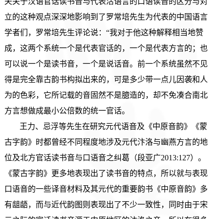
夫关于汉语官话读书音与代表活语言的口语读音的区分与对
立的这种观点深深地影响到了罗常培先生为代表的中国语言
学者们，罗常培先生评论说：“我对于他这种解释相当地赞
成，这两个系统一个是代表官话的，一个是代表方言的；也
可以说一个是读书音，一个是说话音。前一个系统虽然不见
得是完全靠古韵书构拟出来的，可是多少带一点儿因袭和人
为的色彩，它所记载的音固然不是臆造的，却不免凑合南北
方言想做成最小公倍数的统一官话。
王力、忌浮等先生在研究元代语音及《中原音韵》《蒙
古字韵》时都曾经不同程度地涉及元代汴洛与幽燕方言的地
位及北方官话读书音与口语音之纠葛（段亚广2013:127）。
《蒙古字韵》更多地表现出了读书音的特点，所以就与表现
口语音的一些译音材料及其元代的重要韵书《中原音韵》多
有龃龉，而与近代韵图则表现出了不少一致性，同时由于宋