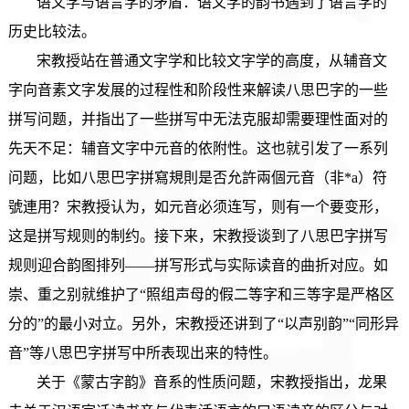
语文学与语言学的矛盾：语文学的韵书遇到了语言学的
历史比较法。
宋教授站在普通文字学和比较文字学的高度，从辅音文
字向音素文字发展的过程性和阶段性来解读八思巴字的一些
拼写问题，并指出了一些拼写中无法克服却需要理性面对的
先天不足：辅音文字中元音的依附性。这也就引发了一系列
问题，比如八思巴字拼寫規則是否允許兩個元音（非*a）符
號連用？宋教授认为，如元音必须连写，则有一个要变形，
这是拼写规则的制约。接下来，宋教授谈到了八思巴字拼写
规则迎合韵图排列——拼写形式与实际读音的曲折对应。如
崇、重之别就维护了“照组声母的假二等字和三等字是严格区
分的”的最小对立。另外，宋教授还讲到了“以声别韵”“同形异
音”等八思巴字拼写中所表现出来的特性。
关于《蒙古字韵》音系的性质问题，宋教授指出，龙果