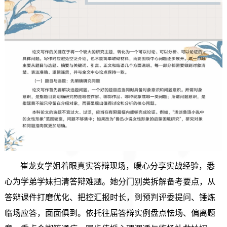
崔龙女学姐着眼真实答辩现场，暖心分享实战经验，悉
心为学弟学妹扫清答辩难题。她分门别类拆解备考要点，从
答辩课件打磨优化、把控汇报时长，到预判评委提问、锤炼
临场应答，面面俱到。依托往届答辩实例盘点怯场、偏离题